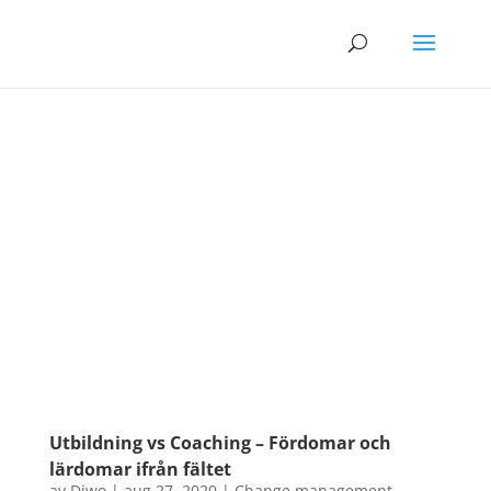
Utbildning vs Coaching – Fördomar och
lärdomar ifrån fältet
av
Diwo
|
aug 27, 2020
|
Change management
,