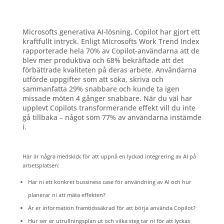
Microsofts generativa AI-lösning, Copilot har gjort ett
kraftfullt intryck. Enligt Microsofts Work Trend Index
rapporterade hela 70% av Copilot-användarna att de
blev mer produktiva och 68% bekräftade att det
förbättrade kvaliteten på deras arbete. Användarna
utförde uppgifter som att söka, skriva och
sammanfatta 29% snabbare och kunde ta igen
missade möten 4 gånger snabbare. När du väl har
upplevt Copilots transformerande effekt vill du inte
gå tillbaka – något som 77% av användarna instämde
i.
Här är några medskick för att uppnå en lyckad integrering av AI på
arbetsplatsen:
Har ni ett konkret bussiness case för användning av AI och hur
planerar ni att mäta effekten?
Är er information framtidssäkrad för att börja använda Copilot?
Hur ser er utrullningsplan ut och vilka steg tar ni för att lyckas