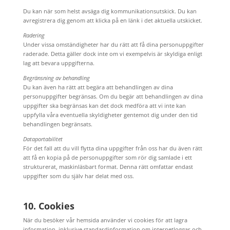
Du kan när som helst avsäga dig kommunikationsutskick. Du kan
avregistrera dig genom att klicka på en länk i det aktuella utskicket.
Radering
Under vissa omständigheter har du rätt att få dina personuppgifter
raderade. Detta gäller dock inte om vi exempelvis är skyldiga enligt
lag att bevara uppgifterna.
Begränsning av behandling
Du kan även ha rätt att begära att behandlingen av dina
personuppgifter begränsas. Om du begär att behandlingen av dina
uppgifter ska begränsas kan det dock medföra att vi inte kan
uppfylla våra eventuella skyldigheter gentemot dig under den tid
behandlingen begränsats.
Dataportabilitet
För det fall att du vill flytta dina uppgifter från oss har du även rätt
att få en kopia på de personuppgifter som rör dig samlade i ett
strukturerat, maskinläsbart format. Denna rätt omfattar endast
uppgifter som du själv har delat med oss.
10. Cookies
När du besöker vår hemsida använder vi cookies för att lagra
information, inklusive standardinformation om internetloggar och