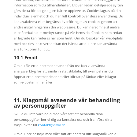
information som du tillhandahåller. Utöver redan detaljerade syften
görs detta för att ge dig en bättre upplevelse. Cookies lagras på din
individuella enhet och du har full kontroll över dess användning. Du
kan avaktivera eller begränsa överföringen av cookies genom att
ändra inställningarna i din webbläsare. Du kan närsomhelst ändra
eller återkalla ditt medtyckande på vår hemsida. Cookies som redan
är lagrade kan raderas när som helst. Om du besöker vår webbplats
med cookies inaktiverade kan det hända att du inte kan använda
alla funktioner fullt ut.
10.1 Email
Om du får ett e-postmeddelande från oss kan vi använda
analysverktyg för att samla in statistikdata, till exempel när du
öppnat ett e-postmeddelande eller klickat på länkar eller bilagor
som e-posten innehåller.
11. Klagomål avseende vår behandling
av personuppgifter
Skulle du inte vara nöjd med vårt sätt att behandla dina
personuppgifter ber vi dig att kontakta oss och framföra dina
synpunkter till
kontakt@diwo.se
.
Om du inte är nöjd med vårt sätt att hantera ditt klagomål kan du