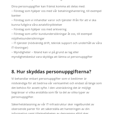
Dina personuppgifter kan främst komma att delas med:
– Företag som hjälper oss med vår betalningshantering, till exempel
banker
– Företag som vi inhandlar varor och tjänster ifrån för att vi ska
kunna fullgöra våra avtalsförpliktelser
– Företag som hjälper oss med arkivering
– Företag som utför kundundersökningar åt oss, till exempel
nöjdhetsundersökningar
– IT-tjänster (nödvändig drift, teknisk support och underhåll av våra
IT-lösningar)
– Myndigheter – Ibland kan vi på grund av lag eller
myndighetsbeslut vara skyldiga att lämna ut personuppgifter
8. Hur skyddas personuppgifterna?
Vi behandlar enbart personuppgifter som vi bedömer är
nödvändiga för att bedriva vår verksamhet och endast så länge som
det behövs för avsett syfte. I den utsträckning det är möjligt
begränsar vi vilka anställda som får ta del av olika typer av
personuppgifter.
Säkerhetsklassning av vår IT-infrastruktur sker regelbundet av
oberoende parter för att säkerställa att hanteringen av din
information samt tillgängligheten av densamma alltid sker