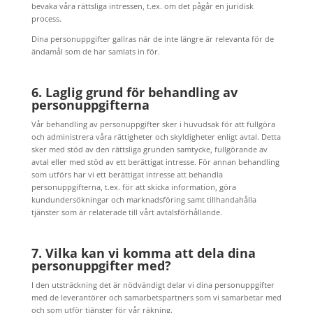
bevaka våra rättsliga intressen, t.ex. om det pågår en juridisk
process.
Dina personuppgifter gallras när de inte längre är relevanta för de
ändamål som de har samlats in för.
6. Laglig grund för behandling av
personuppgifterna
Vår behandling av personuppgifter sker i huvudsak för att fullgöra
och administrera våra rättigheter och skyldigheter enligt avtal. Detta
sker med stöd av den rättsliga grunden samtycke, fullgörande av
avtal eller med stöd av ett berättigat intresse. För annan behandling
som utförs har vi ett berättigat intresse att behandla
personuppgifterna, t.ex. för att skicka information, göra
kundundersökningar och marknadsföring samt tillhandahålla
tjänster som är relaterade till vårt avtalsförhållande.
7. Vilka kan vi komma att dela dina
personuppgifter med?
I den utsträckning det är nödvändigt delar vi dina personuppgifter
med de leverantörer och samarbetspartners som vi samarbetar med
och som utför tjänster för vår räkning.