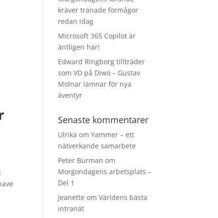
kräver tränade förmågor
redan idag
Microsoft 365 Copilot är
äntligen här!
Edward Ringborg tillträder
som VD på Diwo – Gustav
Molnar lämnar för nya
äventyr
r
Senaste kommentarer
Ulrika
om
Yammer – ett
nätverkande samarbete
Peter Burman
om
Morgondagens arbetsplats –
t
Del 1
 have
Jeanette
om
Världens bästa
intranät