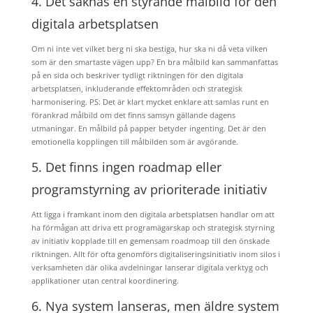
4. Det saknas en styrande målbild för den
digitala arbetsplatsen
Om ni inte vet vilket berg ni ska bestiga, hur ska ni då veta vilken
som är den smartaste vägen upp? En bra målbild kan sammanfattas
på en sida och beskriver tydligt riktningen för den digitala
arbetsplatsen, inkluderande effektområden och strategisk
harmonisering. PS: Det är klart mycket enklare att samlas runt en
förankrad målbild om det finns samsyn gällande dagens
utmaningar. En målbild på papper betyder ingenting. Det är den
emotionella kopplingen till målbilden som är avgörande.
5. Det finns ingen roadmap eller
programstyrning av prioriterade initiativ
Att ligga i framkant inom den digitala arbetsplatsen handlar om att
ha förmågan att driva ett programägarskap och strategisk styrning
av initiativ kopplade till en gemensam roadmoap till den önskade
riktningen. Allt för ofta genomförs digitaliseringsinitiativ inom silos i
verksamheten där olika avdelningar lanserar digitala verktyg och
applikationer utan central koordinering.
6. Nya system lanseras, men äldre system