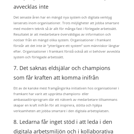
avvecklas inte
Det senaste åren har en mängd nya system och digitala verktyg
lanserats inom organisationer. Trots möjligheter att jobba smartare
med modern teknik så är allt för många fast i förlegade arbetssätt.
Resultatet är att medarbetare överväldigas av information och
notiser från en mängd olika system. Organisationer i framkant
förstår att det inte är ”ytterligare ett system” som människor längtar
efter. Organisationer i framkant förstå också att vi behöver avveckla
system och förlegade arbetssätt.
7. Det saknas eldsjälar och champions
som får kraften att komma inifrån
Ett av de kanske mest framgångsrika initiativen hos organisationer i
framkant har varit att upprätta champions- eller
ambassadörsprogram där ett nätverk av medarbetare tillsammans
skapar en kraft inifrån för att inspirera, stötta och hjälpa
verksamheten att jobba smartare i den digitala arbetsplatsen.
8. Ledarna får inget stöd i att leda i den
digitala arbetsmiljön och i kollaborativa