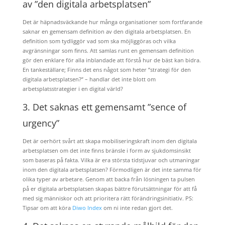
av ”den digitala arbetsplatsen”
Det är häpnadsväckande hur många organisationer som fortfarande
saknar en gemensam definition av den digitala arbetsplatsen. En
definition som tydliggör vad som ska möjliggöras och vilka
avgränsningar som finns. Att samlas runt en gemensam definition
gör den enklare för alla inblandade att förstå hur de bäst kan bidra.
En tankeställare; Finns det ens något som heter ”strategi för den
digitala arbetsplatsen?” – handlar det inte blott om
arbetsplatsstrategier i en digital värld?
3. Det saknas ett gemensamt ”sence of
urgency”
Det är oerhört svårt att skapa mobiliseringskraft inom den digitala
arbetsplatsen om det inte finns bränsle i form av sjukdomsinsikt
som baseras på fakta. Vilka är era största tidstjuvar och utmaningar
inom den digitala arbetsplatsen? Förmodligen är det inte samma för
olika typer av arbetare. Genom att backa från lösningen ta pulsen
på er digitala arbetsplatsen skapas bättre förutsättningar för att få
med sig människor och att prioritera rätt förändringsinitiativ. PS:
Tipsar om att köra
Diwo Index
om ni inte redan gjort det.