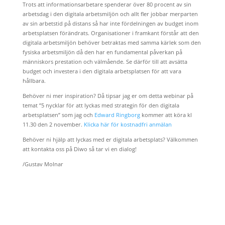
Trots att informationsarbetare spenderar över 80 procent av sin
arbetsdag i den digitala arbetsmiljön och allt fler jobbar merparten
av sin arbetstid på distans så har inte fördelningen av budget inom
arbetsplatsen förändrats. Organisationer i framkant förstår att den
digitala arbetsmiljön behöver betraktas med samma kärlek som den
fysiska arbetsmiljön då den har en fundamental påverkan på
människors prestation och välmående. Se därför till att avsätta
budget och investera i den digitala arbetsplatsen för att vara
hållbara.
Behöver ni mer inspiration? Då tipsar jag er om detta webinar på
temat ”5 nycklar för att lyckas med strategin för den digitala
arbetsplatsen” som jag och
Edward Ringborg
kommer att köra kl
11.30 den 2 november.
Klicka här för kostnadfri anmälan
Behöver ni hjälp att lyckas med er digitala arbetsplats? Välkommen
att kontakta oss på Diwo så tar vi en dialog!
/Gustav Molnar