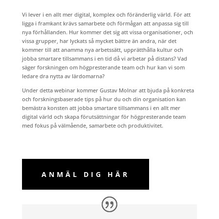
Vi lever i en allt mer digital, komplex och föränderlig värld. För att
ligga i framkant krävs samarbete och förmågan att anpassa sig till
nya förhållanden. Hur kommer det sig att vissa organisationer, och
vissa grupper, har lyckats så mycket bättre än andra, när det
kommer till att anamma nya arbetssätt, upprätthålla kultur och
jobba smartare tillsammans i en tid då vi arbetar på distans? Vad
säger forskningen om högpresterande team och hur kan vi som
ledare dra nytta av lärdomarna?
Under detta webinar kommer Gustav Molnar att bjuda på konkreta
och forskningsbaserade tips på hur du och din organisation kan
bemästra konsten att jobba smartare tillsammans i en allt mer
digital värld och skapa förutsättningar för högpresterande team
med fokus på välmående, samarbete och produktivitet.
ANMÄL DIG HÄR