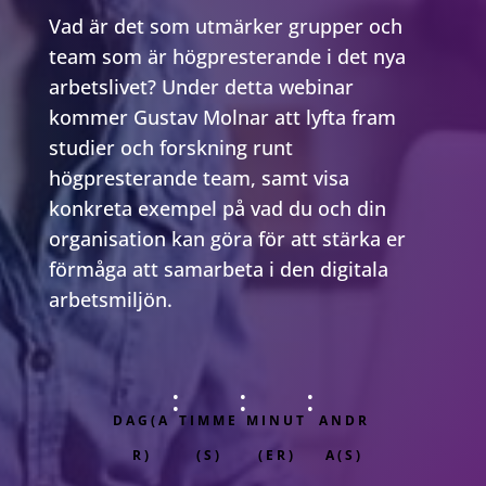
Vad är det som utmärker grupper och
team som är högpresterande i det nya
arbetslivet? Under detta webinar
kommer Gustav Molnar att lyfta fram
studier och forskning runt
högpresterande team, samt visa
konkreta exempel på vad du och din
organisation kan göra för att stärka er
förmåga att samarbeta i den digitala
arbetsmiljön.
:
:
:
DAG(A
TIMME
MINUT
ANDR
R)
(S)
(ER)
A(S)